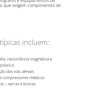
omógrafos e equipamentos de
ado que exigem componentes de
típicas incluem:
fia, ressonância magnética e
gnóstico
ão das vias aéreas
e compressores médicos
os – serras e brocas