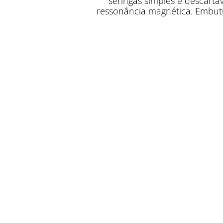
seringas simples e descart
ressonância magnética. Embut