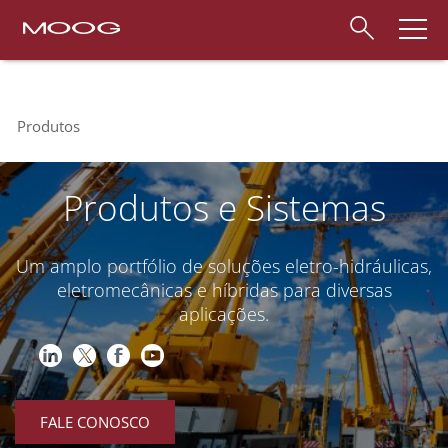
Produtos
Produtos e Sistemas
Um amplo portfólio de soluções eletro-hidráulicas,
eletromecânicas e híbridas para diversas
aplicações.
FALE CONOSCO