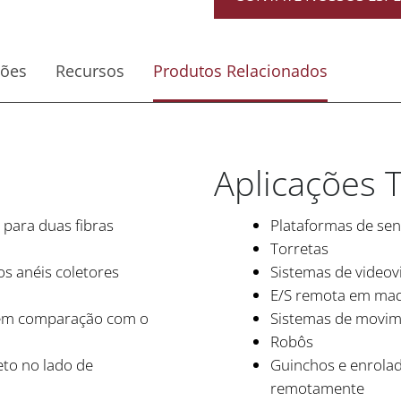
ções
Recursos
Produtos Relacionados
Aplicações T
 para duas fibras
Plataformas de se
Torretas
s anéis coletores
Sistemas de videovi
E/S remota em maqu
em comparação com o
Sistemas de movim
Robôs
eto no lado de
Guinchos e enrolad
remotamente