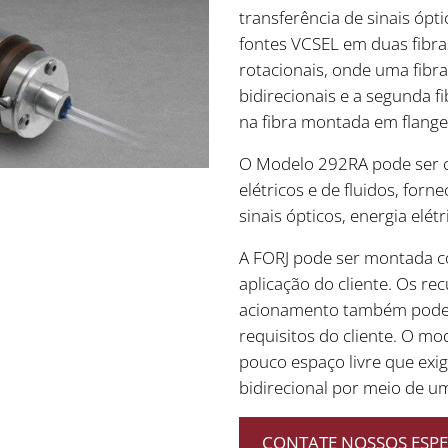
transferência de sinais óp
fontes VCSEL em duas fibra
rotacionais, onde uma fibra
bidirecionais e a segunda f
na fibra montada em flange
O Modelo 292RA pode ser c
elétricos e de fluidos, fo
sinais ópticos, energia elétr
A FORJ pode ser montada 
aplicação do cliente. Os r
acionamento também podem
requisitos do cliente. O mo
pouco espaço livre que exi
bidirecional por meio de um
CONTATE NOSSOS ESPEC