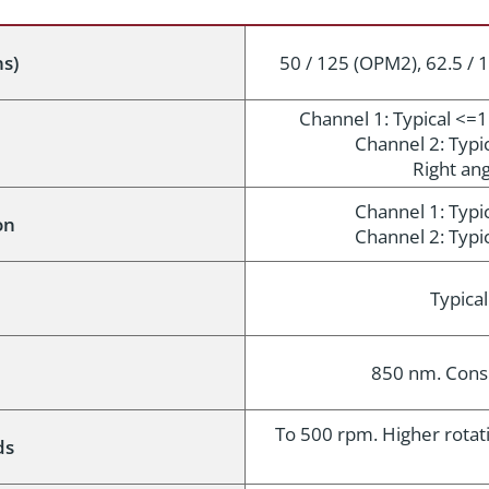
ns)
50 / 125 (OPM2), 62.5 / 1
Channel 1: Typical <=
Channel 2: Typ
Right ang
Channel 1: Typ
on
Channel 2: Typ
n
Typica
850 nm. Consu
To 500 rpm. Higher rotat
ds